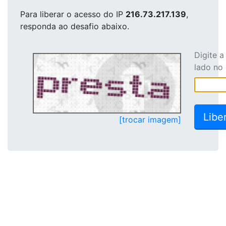
Para liberar o acesso
do IP
216.73.217.139
,
responda ao desafio abaixo.
Digite 
lado no
[trocar imagem]