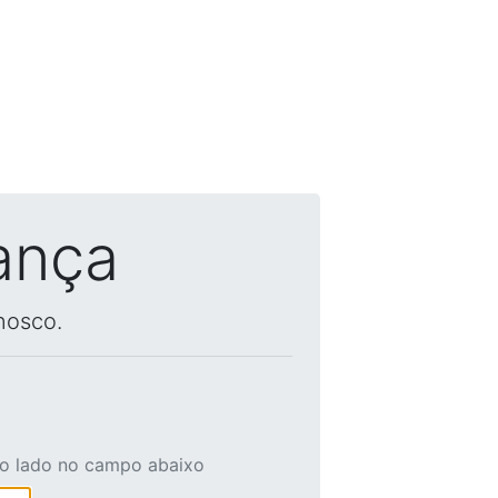
ança
nosco.
ao lado no campo abaixo