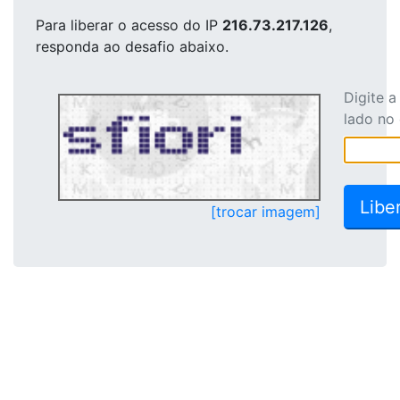
Para liberar o acesso
do IP
216.73.217.126
,
responda ao desafio abaixo.
Digite 
lado no
[trocar imagem]